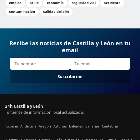
empleo
salud
economía
seguridad vial
accidente
contaminacion
calidad del aire
Recibe las noticias de Castilla y León en tu
email
Suscribirme
24h Castilla y León
Tu fuente de información local actualizada.
España
Andalucía
Aragón
Asturias
Baleares
Canarias
Cantabria
Castilla La-Mancha
Castilla y León
Cataluña
Extremadura
Galicia
La Rioja