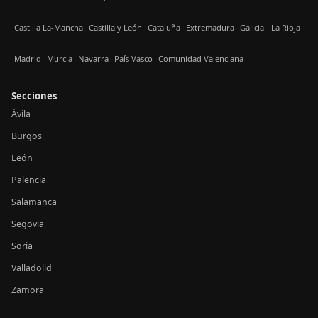
Castilla La-Mancha
Castilla y León
Cataluña
Extremadura
Galicia
La Rioja
Madrid
Murcia
Navarra
País Vasco
Comunidad Valenciana
Secciones
Ávila
Burgos
León
Palencia
Salamanca
Segovia
Soria
Valladolid
Zamora