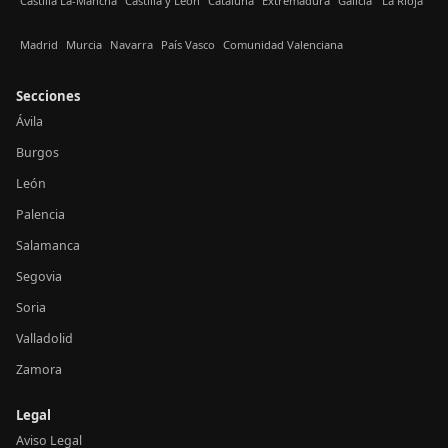
Castilla La-Mancha
Castilla y León
Cataluña
Extremadura
Galicia
La Rioja
Madrid
Murcia
Navarra
País Vasco
Comunidad Valenciana
Secciones
Ávila
Burgos
León
Palencia
Salamanca
Segovia
Soria
Valladolid
Zamora
Legal
Aviso Legal