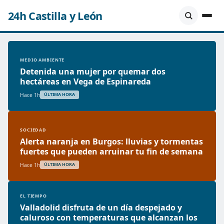
24h Castilla y León
MEDIO AMBIENTE
Detenida una mujer por quemar dos
hectáreas en Vega de Espinareda
Hace 1h
ÚLTIMA HORA
SOCIEDAD
Alerta naranja en Burgos: lluvias y tormentas
fuertes que pueden arruinar tu fin de semana
Hace 1h
ÚLTIMA HORA
EL TIEMPO
Valladolid disfruta de un día despejado y
caluroso con temperaturas que alcanzan los