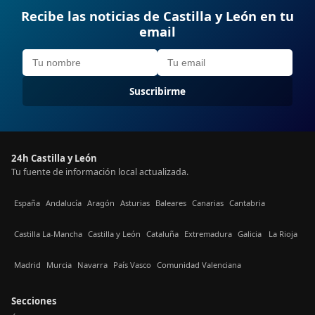
Recibe las noticias de Castilla y León en tu
email
Suscribirme
24h Castilla y León
Tu fuente de información local actualizada.
España
Andalucía
Aragón
Asturias
Baleares
Canarias
Cantabria
Castilla La-Mancha
Castilla y León
Cataluña
Extremadura
Galicia
La Rioja
Madrid
Murcia
Navarra
País Vasco
Comunidad Valenciana
Secciones