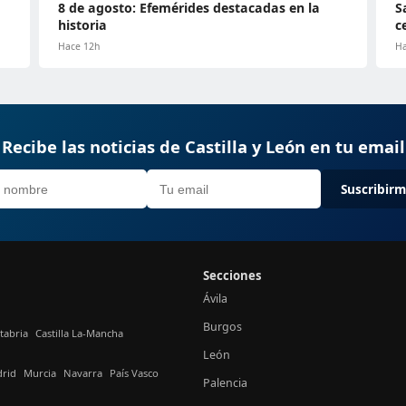
8 de agosto: Efemérides destacadas en la
S
historia
c
Hace 12h
Ha
Recibe las noticias de Castilla y León en tu email
Suscribir
Secciones
Ávila
Burgos
tabria
Castilla La-Mancha
León
rid
Murcia
Navarra
País Vasco
Palencia