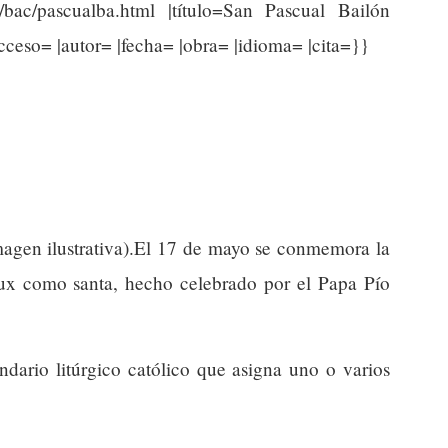
rg/bac/pascualba.html |título=San Pascual Bailón
ceso= |autor= |fecha= |obra= |idioma= |cita=}}
imagen ilustrativa).El 17 de mayo se conmemora la
ux como santa, hecho celebrado por el Papa Pío
endario litúrgico católico que asigna uno o varios