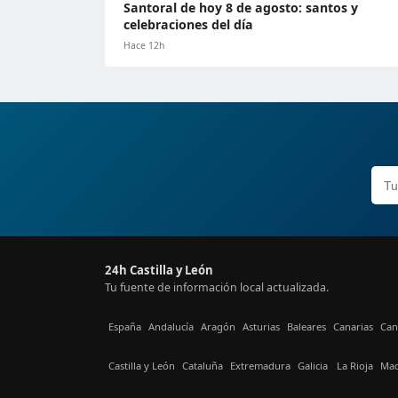
Santoral de hoy 8 de agosto: santos y
celebraciones del día
Hace 12h
24h Castilla y León
Tu fuente de información local actualizada.
España
Andalucía
Aragón
Asturias
Baleares
Canarias
Can
Castilla y León
Cataluña
Extremadura
Galicia
La Rioja
Mad