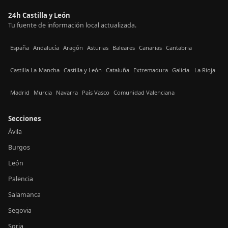
24h Castilla y León
Tu fuente de información local actualizada.
España
Andalucía
Aragón
Asturias
Baleares
Canarias
Cantabria
Castilla La-Mancha
Castilla y León
Cataluña
Extremadura
Galicia
La Rioja
Madrid
Murcia
Navarra
País Vasco
Comunidad Valenciana
Secciones
Ávila
Burgos
León
Palencia
Salamanca
Segovia
Soria