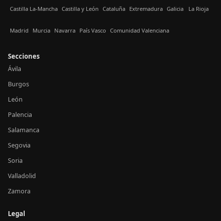
Castilla La-Mancha
Castilla y León
Cataluña
Extremadura
Galicia
La Rioja
Madrid
Murcia
Navarra
País Vasco
Comunidad Valenciana
Secciones
Ávila
Burgos
León
Palencia
Salamanca
Segovia
Soria
Valladolid
Zamora
Legal