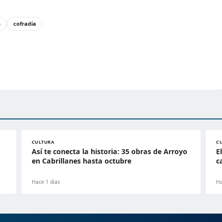
n
cofradía
CULTURA
C
Así te conecta la historia: 35 obras de Arroyo
E
en Cabrillanes hasta octubre
c
Hace 1 días
Ha