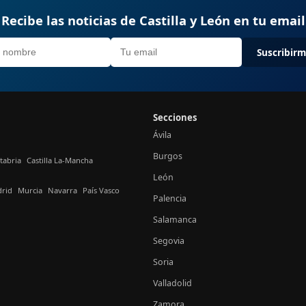
Recibe las noticias de Castilla y León en tu email
Suscribir
Secciones
Ávila
Burgos
tabria
Castilla La-Mancha
León
rid
Murcia
Navarra
País Vasco
Palencia
Salamanca
Segovia
Soria
Valladolid
Zamora