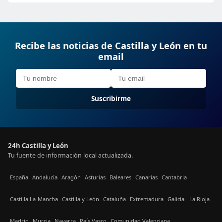
Recibe las noticias de Castilla y León en tu
email
Suscribirme
24h Castilla y León
Tu fuente de información local actualizada.
España
Andalucía
Aragón
Asturias
Baleares
Canarias
Cantabria
Castilla La-Mancha
Castilla y León
Cataluña
Extremadura
Galicia
La Rioja
Madrid
Murcia
Navarra
País Vasco
Comunidad Valenciana