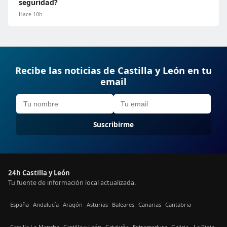
seguridad?
Hace 10h
Recibe las noticias de Castilla y León en tu
email
Suscribirme
24h Castilla y León
Tu fuente de información local actualizada.
España
Andalucía
Aragón
Asturias
Baleares
Canarias
Cantabria
Castilla La-Mancha
Castilla y León
Cataluña
Extremadura
Galicia
La Rioja