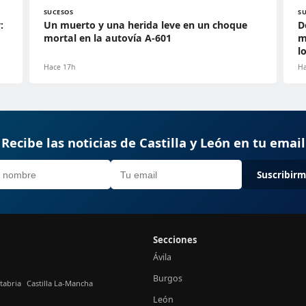
SUCESOS
S
:
Un muerto y una herida leve en un choque
D
mortal en la autovía A-601
m
l
Hace 17h
Ha
Recibe las noticias de Castilla y León en tu email
Suscribir
Secciones
Ávila
Burgos
tabria
Castilla La-Mancha
León