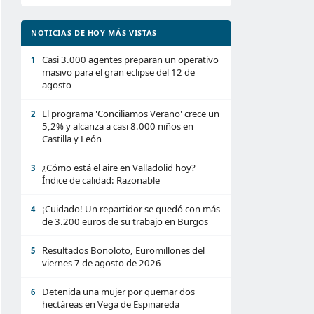
NOTICIAS DE HOY MÁS VISTAS
Casi 3.000 agentes preparan un operativo
1
masivo para el gran eclipse del 12 de
agosto
El programa 'Conciliamos Verano' crece un
2
5,2% y alcanza a casi 8.000 niños en
Castilla y León
¿Cómo está el aire en Valladolid hoy?
3
Índice de calidad: Razonable
¡Cuidado! Un repartidor se quedó con más
4
de 3.200 euros de su trabajo en Burgos
Resultados Bonoloto, Euromillones del
5
viernes 7 de agosto de 2026
Detenida una mujer por quemar dos
6
hectáreas en Vega de Espinareda