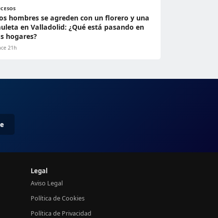
UCESOS
os hombres se agreden con un florero y una
uleta en Valladolid: ¿Qué está pasando en
os hogares?
ce 21h
me
Legal
Aviso Legal
Política de Cookies
Política de Privacidad