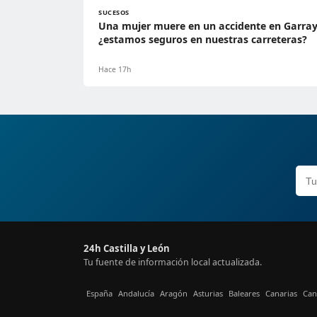
SUCESOS
Una mujer muere en un accidente en Garray
¿estamos seguros en nuestras carreteras?
Hace 17h
24h Castilla y León
Tu fuente de información local actualizada.
España
Andalucía
Aragón
Asturias
Baleares
Canarias
Can