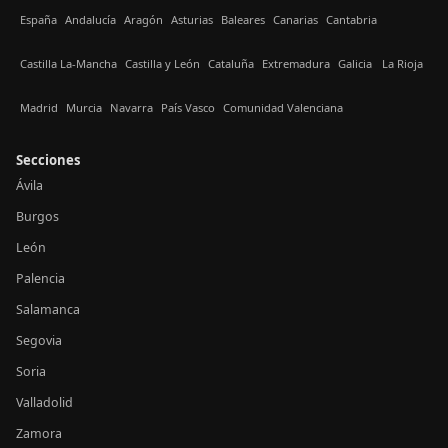
España
Andalucía
Aragón
Asturias
Baleares
Canarias
Cantabria
Castilla La-Mancha
Castilla y León
Cataluña
Extremadura
Galicia
La Rioja
Madrid
Murcia
Navarra
País Vasco
Comunidad Valenciana
Secciones
Ávila
Burgos
León
Palencia
Salamanca
Segovia
Soria
Valladolid
Zamora