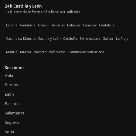
24h Castilla y León
Tu fuente de información local actualizada.
España
Andalucía
Aragón
Asturias
Baleares
Canarias
Cantabria
Castilla La-Mancha
Castilla y León
Cataluña
Extremadura
Galicia
La Rioja
Madrid
Murcia
Navarra
País Vasco
Comunidad Valenciana
Secciones
Ávila
Burgos
León
Palencia
Salamanca
Segovia
Soria