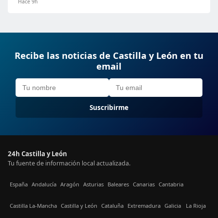
Hace 9h
Recibe las noticias de Castilla y León en tu
email
Suscribirme
24h Castilla y León
Tu fuente de información local actualizada.
España
Andalucía
Aragón
Asturias
Baleares
Canarias
Cantabria
Castilla La-Mancha
Castilla y León
Cataluña
Extremadura
Galicia
La Rioja