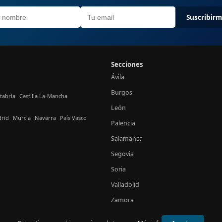
Suscribir
Secciones
Ávila
Burgos
tabria
Castilla La-Mancha
León
rid
Murcia
Navarra
País Vasco
Palencia
Salamanca
Segovia
Soria
Valladolid
Zamora