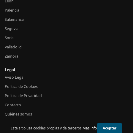
León
Palencia
Salamanca
Segovia
Soria
Valladolid
Zamora
Legal
Aviso Legal
Política de Cookies
Política de Privacidad
Contacto
Quiénes somos
Este sitio usa cookies propias y de terceros.
Más info
Aceptar
© 2026 24h Castilla y León