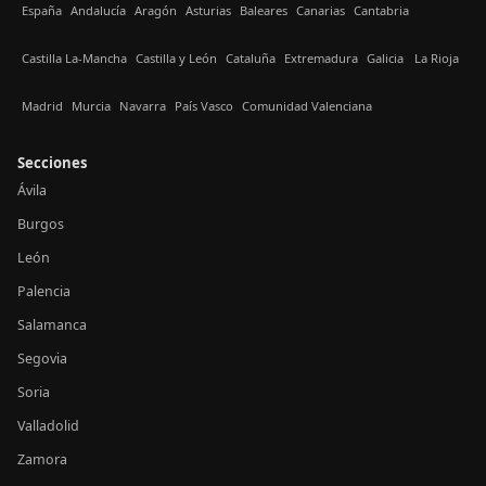
España
Andalucía
Aragón
Asturias
Baleares
Canarias
Cantabria
Castilla La-Mancha
Castilla y León
Cataluña
Extremadura
Galicia
La Rioja
Madrid
Murcia
Navarra
País Vasco
Comunidad Valenciana
Secciones
Ávila
Burgos
León
Palencia
Salamanca
Segovia
Soria
Valladolid
Zamora