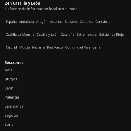
24h Castilla y León
Tu fuente de información local actualizada.
España
Andalucía
Aragón
Asturias
Baleares
Canarias
Cantabria
Castilla La-Mancha
Castilla y León
Cataluña
Extremadura
Galicia
La Rioja
Madrid
Murcia
Navarra
País Vasco
Comunidad Valenciana
Secciones
Ávila
Burgos
León
Palencia
Salamanca
Segovia
Soria