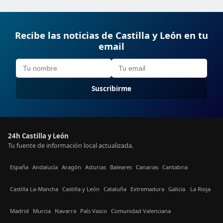
Recibe las noticias de Castilla y León en tu
email
Suscribirme
24h Castilla y León
Tu fuente de información local actualizada.
España
Andalucía
Aragón
Asturias
Baleares
Canarias
Cantabria
Castilla La-Mancha
Castilla y León
Cataluña
Extremadura
Galicia
La Rioja
Madrid
Murcia
Navarra
País Vasco
Comunidad Valenciana