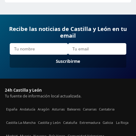
Recibe las noticias de Castilla y León en tu
email
Suscribirme
24h Castilla y León
Tu fuente de información local actualizada.
España
Andalucía
Aragón
Asturias
Baleares
Canarias
Cantabria
Castilla La-Mancha
Castilla y León
Cataluña
Extremadura
Galicia
La Rioja
Madrid
Murcia
Navarra
País Vasco
Comunidad Valenciana