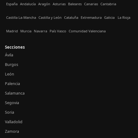
España
Andalucía
Aragón
Asturias
Baleares
Canarias
Cantabria
Castilla La-Mancha
Castilla y León
Cataluña
Extremadura
Galicia
La Rioja
Madrid
Murcia
Navarra
País Vasco
Comunidad Valenciana
Secciones
Ávila
Burgos
León
Palencia
Salamanca
Segovia
Soria
Valladolid
Zamora