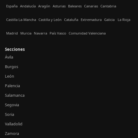
España
Andalucía
Aragón
Asturias
Baleares
Canarias
Cantabria
Castilla La-Mancha
Castilla y León
Cataluña
Extremadura
Galicia
La Rioja
Madrid
Murcia
Navarra
País Vasco
Comunidad Valenciana
Secciones
Ávila
Burgos
León
Palencia
Salamanca
Segovia
Soria
Valladolid
Zamora