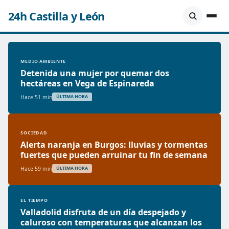
24h Castilla y León
MEDIO AMBIENTE
Detenida una mujer por quemar dos
hectáreas en Vega de Espinareda
Hace 51 min
ÚLTIMA HORA
SOCIEDAD
Alerta naranja en Burgos: lluvias y tormentas
fuertes que pueden arruinar tu fin de semana
Hace 59 min
ÚLTIMA HORA
EL TIEMPO
Valladolid disfruta de un día despejado y
caluroso con temperaturas que alcanzan los