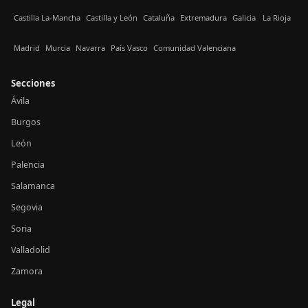
Castilla La-Mancha
Castilla y León
Cataluña
Extremadura
Galicia
La Rioja
Madrid
Murcia
Navarra
País Vasco
Comunidad Valenciana
Secciones
Ávila
Burgos
León
Palencia
Salamanca
Segovia
Soria
Valladolid
Zamora
Legal