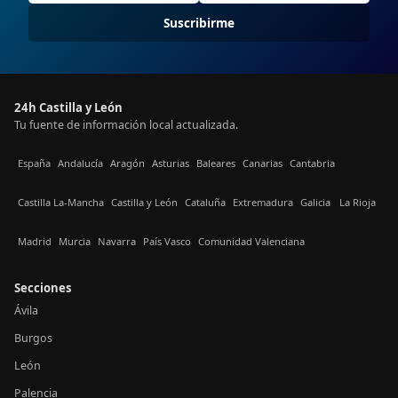
Suscribirme
24h Castilla y León
Tu fuente de información local actualizada.
España
Andalucía
Aragón
Asturias
Baleares
Canarias
Cantabria
Castilla La-Mancha
Castilla y León
Cataluña
Extremadura
Galicia
La Rioja
Madrid
Murcia
Navarra
País Vasco
Comunidad Valenciana
Secciones
Ávila
Burgos
León
Palencia