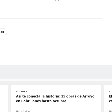
dad
CULTURA
C
Así te conecta la historia: 35 obras de Arroyo
E
en Cabrillanes hasta octubre
c
Hace 1 días
Ha