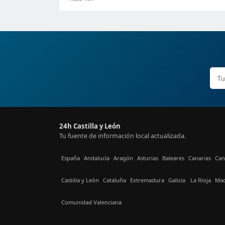
24h Castilla y León
Tu fuente de información local actualizada.
España
Andalucía
Aragón
Asturias
Baleares
Canarias
Can
Castilla y León
Cataluña
Extremadura
Galicia
La Rioja
Mad
Comunidad Valenciana