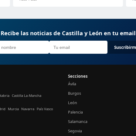
Recibe las noticias de Castilla y León en tu email
Suscribir
Secciones
Ávila
Burgos
tabria
Castilla La-Mancha
León
rid
Murcia
Navarra
País Vasco
Palencia
Salamanca
Segovia