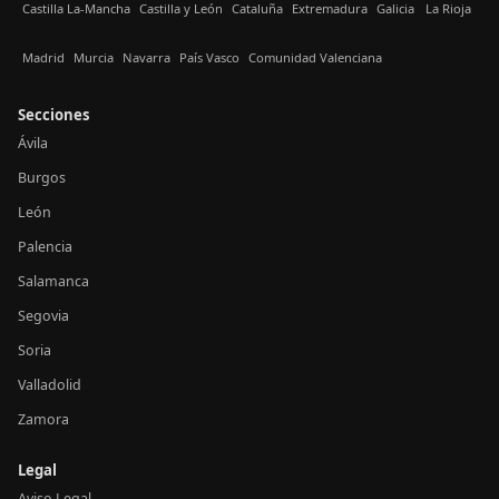
Castilla La-Mancha
Castilla y León
Cataluña
Extremadura
Galicia
La Rioja
Madrid
Murcia
Navarra
País Vasco
Comunidad Valenciana
Secciones
Ávila
Burgos
León
Palencia
Salamanca
Segovia
Soria
Valladolid
Zamora
Legal
Aviso Legal