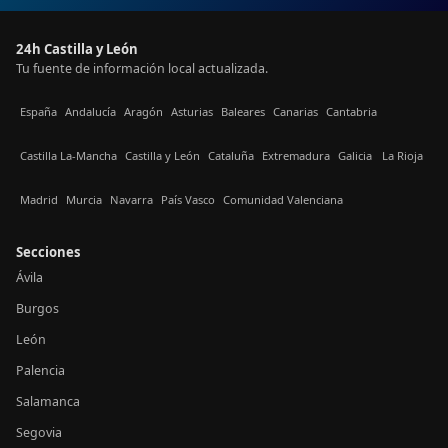
24h Castilla y León
Tu fuente de información local actualizada.
España
Andalucía
Aragón
Asturias
Baleares
Canarias
Cantabria
Castilla La-Mancha
Castilla y León
Cataluña
Extremadura
Galicia
La Rioja
Madrid
Murcia
Navarra
País Vasco
Comunidad Valenciana
Secciones
Ávila
Burgos
León
Palencia
Salamanca
Segovia