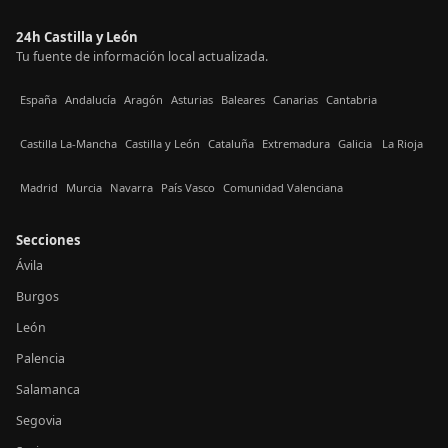
24h Castilla y León
Tu fuente de información local actualizada.
España
Andalucía
Aragón
Asturias
Baleares
Canarias
Cantabria
Castilla La-Mancha
Castilla y León
Cataluña
Extremadura
Galicia
La Rioja
Madrid
Murcia
Navarra
País Vasco
Comunidad Valenciana
Secciones
Ávila
Burgos
León
Palencia
Salamanca
Segovia