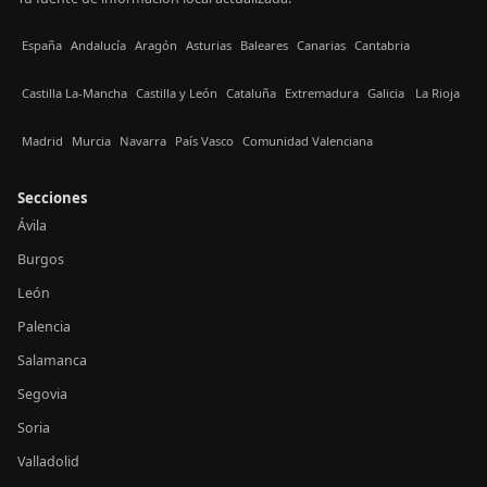
España
Andalucía
Aragón
Asturias
Baleares
Canarias
Cantabria
Castilla La-Mancha
Castilla y León
Cataluña
Extremadura
Galicia
La Rioja
Madrid
Murcia
Navarra
País Vasco
Comunidad Valenciana
Secciones
Ávila
Burgos
León
Palencia
Salamanca
Segovia
Soria
Valladolid