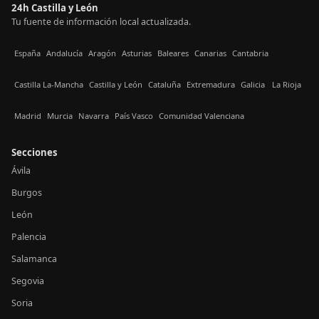
24h Castilla y León
Tu fuente de información local actualizada.
España
Andalucía
Aragón
Asturias
Baleares
Canarias
Cantabria
Castilla La-Mancha
Castilla y León
Cataluña
Extremadura
Galicia
La Rioja
Madrid
Murcia
Navarra
País Vasco
Comunidad Valenciana
Secciones
Ávila
Burgos
León
Palencia
Salamanca
Segovia
Soria