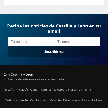
Recibe las noticias de Castilla y León en tu
email
Suscribirme
24h Castilla y León
Tu fuente de información local actualizada.
España
Andalucía
Aragón
Asturias
Baleares
Canarias
Cantabria
Castilla La-Mancha
Castilla y León
Cataluña
Extremadura
Galicia
La Rioja