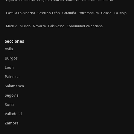
Castilla La-Mancha
Castilla y León
Cataluña
Extremadura
Galicia
La Rioja
Madrid
Murcia
Navarra
País Vasco
Comunidad Valenciana
Secciones
Ávila
Burgos
León
Palencia
Salamanca
Segovia
Soria
Valladolid
Zamora