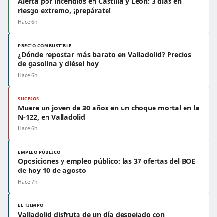
Alerta por incendios en Castilla y León: 3 días en
riesgo extremo, ¡prepárate!
Hace 6h
PRECIO COMBUSTIBLE
¿Dónde repostar más barato en Valladolid? Precios
de gasolina y diésel hoy
Hace 6h
SUCESOS
Muere un joven de 30 años en un choque mortal en la
N-122, en Valladolid
Hace 6h
EMPLEO PÚBLICO
Oposiciones y empleo público: las 37 ofertas del BOE
de hoy 10 de agosto
Hace 7h
EL TIEMPO
Valladolid disfruta de un día despejado con