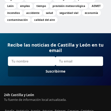
León
empleo
tiempo
previsión meteorológica
AEMET
incendios
accidente
salud
seguridad vial
economía
contaminación
calidad del aire
Recibe las noticias de Castilla y León en tu
email
Suscribirme
24h Castilla y León
Tu fuente de información local actualizada.
España
Andalucía
Aragón
Asturias
Baleares
Canarias
Cantabria