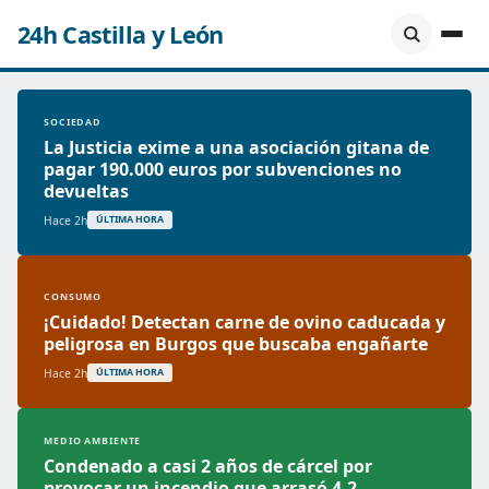
24h Castilla y León
SOCIEDAD
La Justicia exime a una asociación gitana de
pagar 190.000 euros por subvenciones no
devueltas
Hace 2h
ÚLTIMA HORA
CONSUMO
¡Cuidado! Detectan carne de ovino caducada y
peligrosa en Burgos que buscaba engañarte
Hace 2h
ÚLTIMA HORA
MEDIO AMBIENTE
Condenado a casi 2 años de cárcel por
provocar un incendio que arrasó 4,2