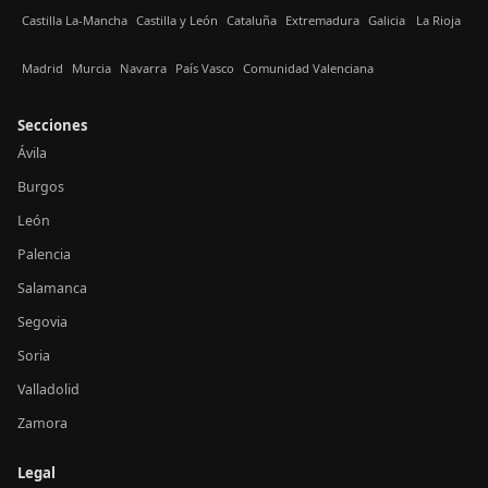
Castilla La-Mancha
Castilla y León
Cataluña
Extremadura
Galicia
La Rioja
Madrid
Murcia
Navarra
País Vasco
Comunidad Valenciana
Secciones
Ávila
Burgos
León
Palencia
Salamanca
Segovia
Soria
Valladolid
Zamora
Legal