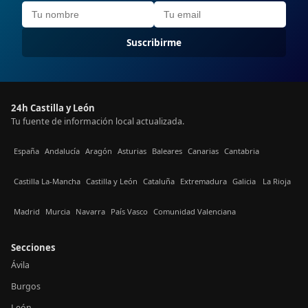
Suscribirme
24h Castilla y León
Tu fuente de información local actualizada.
España
Andalucía
Aragón
Asturias
Baleares
Canarias
Cantabria
Castilla La-Mancha
Castilla y León
Cataluña
Extremadura
Galicia
La Rioja
Madrid
Murcia
Navarra
País Vasco
Comunidad Valenciana
Secciones
Ávila
Burgos
León