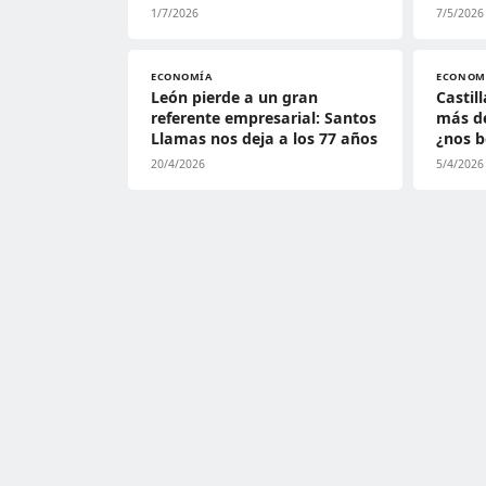
1/7/2026
7/5/2026
ECONOMÍA
ECONOM
León pierde a un gran
Castil
referente empresarial: Santos
más de
Llamas nos deja a los 77 años
¿nos b
20/4/2026
5/4/2026