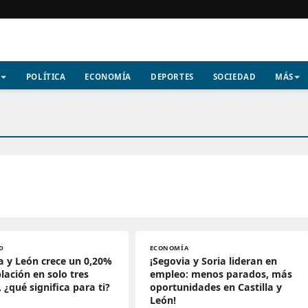
POLÍTICA
ECONOMÍA
DEPORTES
SOCIEDAD
MÁS
D
ECONOMÍA
la y León crece un 0,20%
¡Segovia y Soria lideran en
lación en solo tres
empleo: menos parados, más
 ¿qué significa para ti?
oportunidades en Castilla y
León!