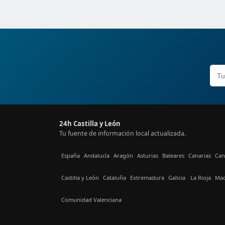
24h Castilla y León
Tu fuente de información local actualizada.
España
Andalucía
Aragón
Asturias
Baleares
Canarias
Can
Castilla y León
Cataluña
Extremadura
Galicia
La Rioja
Mad
Comunidad Valenciana