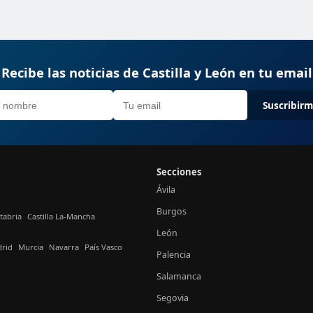
Recibe las noticias de Castilla y León en tu email
Suscribir
Secciones
Ávila
Burgos
tabria
Castilla La-Mancha
León
rid
Murcia
Navarra
País Vasco
Palencia
Salamanca
Segovia