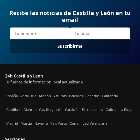
Recibe las noticias de Castilla y León en tu
email
Suscribirme
24h Castilla y León
Tu fuente de información local actualizada.
España
Andalucía
Aragón
Asturias
Baleares
Canarias
Cantabria
Castilla La-Mancha
Castilla y León
Cataluña
Extremadura
Galicia
La Rioja
Madrid
Murcia
Navarra
País Vasco
Comunidad Valenciana
Secciones