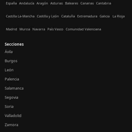
España
Andalucía
Aragón
Asturias
Baleares
Canarias
Cantabria
Castilla La-Mancha
Castilla y León
Cataluña
Extremadura
Galicia
La Rioja
Madrid
Murcia
Navarra
País Vasco
Comunidad Valenciana
Secciones
Ávila
Burgos
León
Palencia
Salamanca
Segovia
Soria
Valladolid
Zamora