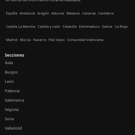
España
Andalucía
Aragón
Asturias
Baleares
Canarias
Cantabria
Castilla La-Mancha
Castilla y León
Cataluña
Extremadura
Galicia
La Rioja
Madrid
Murcia
Navarra
País Vasco
Comunidad Valenciana
Secciones
Ávila
Burgos
León
Palencia
Salamanca
Segovia
Soria
Valladolid