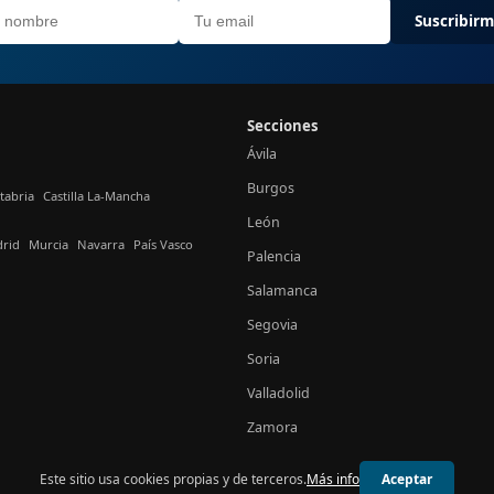
Suscribir
Secciones
Ávila
Burgos
tabria
Castilla La-Mancha
León
rid
Murcia
Navarra
País Vasco
Palencia
Salamanca
Segovia
Soria
Valladolid
Zamora
Este sitio usa cookies propias y de terceros.
Más info
Aceptar
© 2026 24h Castilla y León