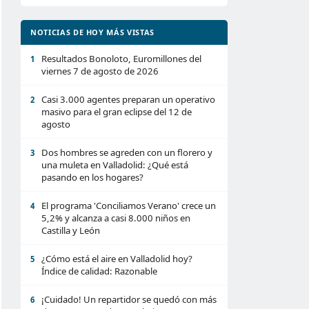
NOTICIAS DE HOY MÁS VISTAS
Resultados Bonoloto, Euromillones del
1
viernes 7 de agosto de 2026
Casi 3.000 agentes preparan un operativo
2
masivo para el gran eclipse del 12 de
agosto
Dos hombres se agreden con un florero y
3
una muleta en Valladolid: ¿Qué está
pasando en los hogares?
El programa 'Conciliamos Verano' crece un
4
5,2% y alcanza a casi 8.000 niños en
Castilla y León
¿Cómo está el aire en Valladolid hoy?
5
Índice de calidad: Razonable
¡Cuidado! Un repartidor se quedó con más
6