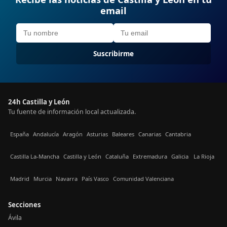
email
Suscribirme
24h Castilla y León
Tu fuente de información local actualizada.
España
Andalucía
Aragón
Asturias
Baleares
Canarias
Cantabria
Castilla La-Mancha
Castilla y León
Cataluña
Extremadura
Galicia
La Rioja
Madrid
Murcia
Navarra
País Vasco
Comunidad Valenciana
Secciones
Ávila