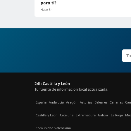
para ti?
Hace 5h
24h Castilla y León
Tu fuente de información local actualizada.
España
Andalucía
Aragón
Asturias
Baleares
Canarias
Can
Castilla y León
Cataluña
Extremadura
Galicia
La Rioja
Mad
Comunidad Valenciana