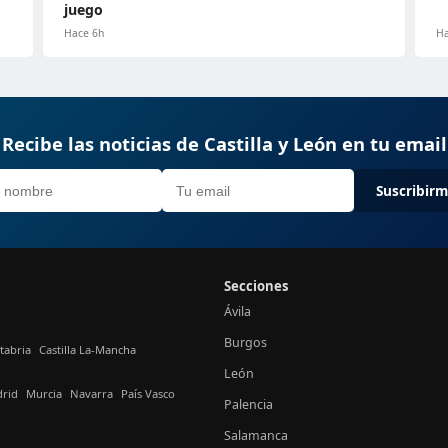
juego
Hace 6h
Ha
Recibe las noticias de Castilla y León en tu email
Suscribir
Secciones
Ávila
Burgos
tabria
Castilla La-Mancha
León
rid
Murcia
Navarra
País Vasco
Palencia
Salamanca