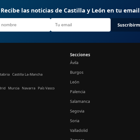
Recibe las noticias de Castilla y León en tu email
Suscribir
Secciones
Ávila
Burgos
tabria
Castilla La-Mancha
León
rid
Murcia
Navarra
País Vasco
Palencia
Salamanca
Segovia
Soria
Valladolid