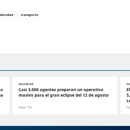
Velocidad
transporte
SOCIEDAD
S
as
Casi 3.000 agentes preparan un operativo
E
na
masivo para el gran eclipse del 12 de agosto
5
L
Hace 11h
Ha