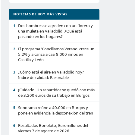
NOTICIAS DE HOY MÁS VISTAS
Dos hombres se agreden con un florero y
1
una muleta en Valladolid: ¿Qué está
pasando en los hogares?
El programa 'Conciliamos Verano' crece un
2
5,2% y alcanza a casi 8.000 niños en
Castilla y León
¿Cómo está el aire en Valladolid hoy?
3
Índice de calidad: Razonable
¡Cuidado! Un repartidor se quedó con más
4
de 3.200 euros de su trabajo en Burgos
Sonorama reúne a 40.000 en Burgos y
5
pone en evidencia la desconexión del tren
Resultados Bonoloto, Euromillones del
6
viernes 7 de agosto de 2026