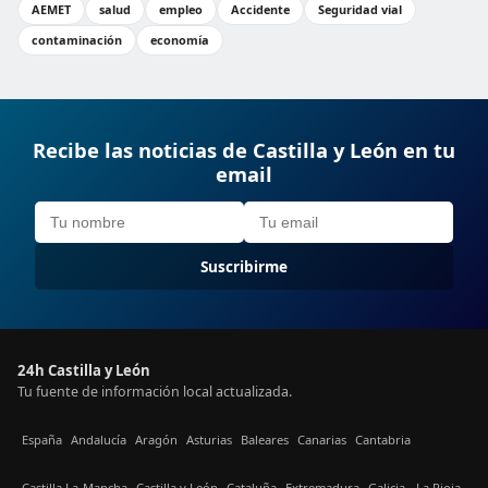
AEMET
salud
empleo
Accidente
Seguridad vial
contaminación
economía
Recibe las noticias de Castilla y León en tu
email
Suscribirme
24h Castilla y León
Tu fuente de información local actualizada.
España
Andalucía
Aragón
Asturias
Baleares
Canarias
Cantabria
Castilla La-Mancha
Castilla y León
Cataluña
Extremadura
Galicia
La Rioja