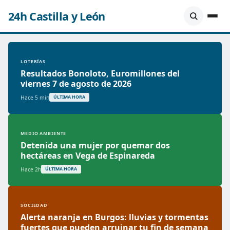
24h Castilla y León
LOTERÍAS
Resultados Bonoloto, Euromillones del
viernes 7 de agosto de 2026
Hace 5 min
ÚLTIMA HORA
MEDIO AMBIENTE
Detenida una mujer por quemar dos
hectáreas en Vega de Espinareda
Hace 2h
ÚLTIMA HORA
SOCIEDAD
Alerta naranja en Burgos: lluvias y tormentas
fuertes que pueden arruinar tu fin de semana