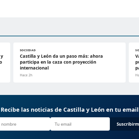
SOCIEDAD
S
 y
Castilla y León da un paso más: ahora
V
to
participa en la caza con proyección
p
internacional
p
Hace 2h
Ha
Recibe las noticias de Castilla y León en tu email
Suscribir