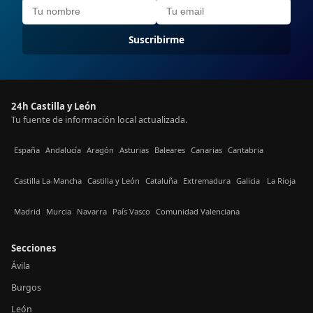
Suscribirme
24h Castilla y León
Tu fuente de información local actualizada.
España
Andalucía
Aragón
Asturias
Baleares
Canarias
Cantabria
Castilla La-Mancha
Castilla y León
Cataluña
Extremadura
Galicia
La Rioja
Madrid
Murcia
Navarra
País Vasco
Comunidad Valenciana
Secciones
Ávila
Burgos
León