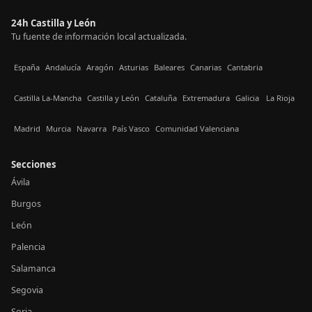
24h Castilla y León
Tu fuente de información local actualizada.
España
Andalucía
Aragón
Asturias
Baleares
Canarias
Cantabria
Castilla La-Mancha
Castilla y León
Cataluña
Extremadura
Galicia
La Rioja
Madrid
Murcia
Navarra
País Vasco
Comunidad Valenciana
Secciones
Ávila
Burgos
León
Palencia
Salamanca
Segovia
Soria