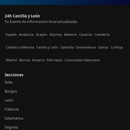
24h Castilla y León
Tu fuente de información local actualizada.
España
Andalucía
Aragón
Asturias
Baleares
Canarias
Cantabria
Castilla La-Mancha
Castilla y León
Cataluña
Extremadura
Galicia
La Rioja
Madrid
Murcia
Navarra
País Vasco
Comunidad Valenciana
Secciones
Ávila
Burgos
León
Palencia
Salamanca
Segovia