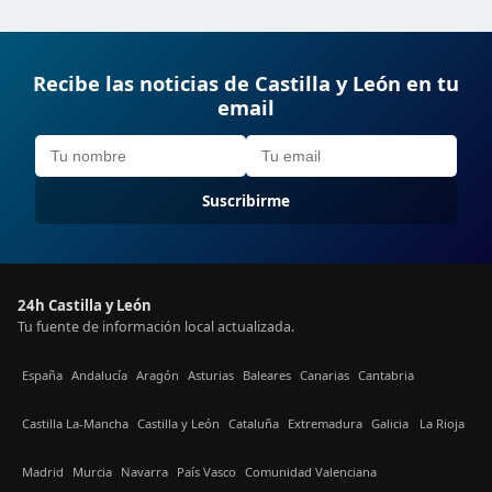
Recibe las noticias de Castilla y León en tu
email
Suscribirme
24h Castilla y León
Tu fuente de información local actualizada.
España
Andalucía
Aragón
Asturias
Baleares
Canarias
Cantabria
Castilla La-Mancha
Castilla y León
Cataluña
Extremadura
Galicia
La Rioja
Madrid
Murcia
Navarra
País Vasco
Comunidad Valenciana